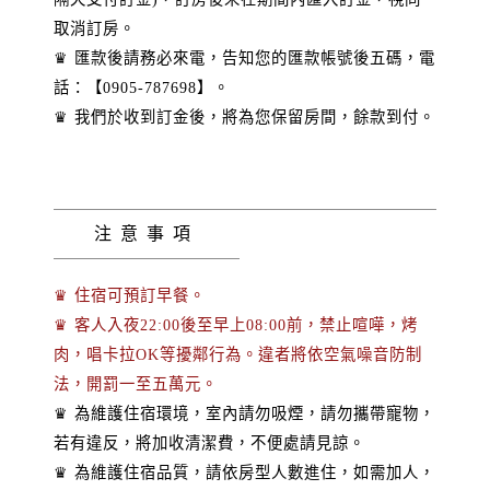
取消訂房。
♛ 匯款後請務必來電，告知您的匯款帳號後五碼，電
話：【0905-787698】。
♛ 我們於收到訂金後，將為您保留房間，餘款到付。
注意事項
♛ 住宿可預訂早餐。
♛ 客人入夜22:00後至早上08:00前，禁止喧嘩，烤
肉，唱卡拉OK等擾鄰行為。違者將依空氣噪音防制
法，開罰一至五萬元。
♛ 為維護住宿環境，室內請勿吸煙，請勿攜帶寵物，
若有違反，將加收清潔費，不便處請見諒。
♛ 為維護住宿品質，請依房型人數進住，如需加人，