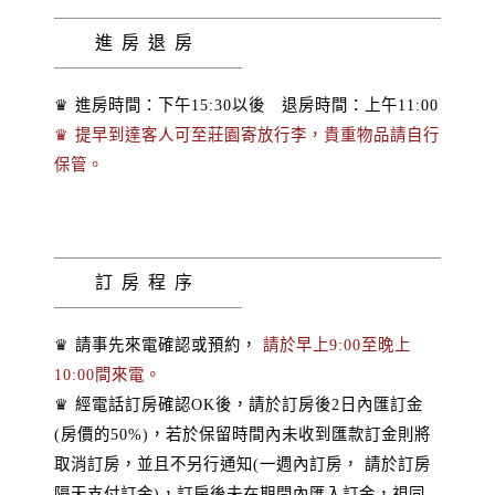
進房退房
♛ 進房時間：下午15:30以後 退房時間：上午11:00
♛ 提早到達客人可至莊園寄放行李，貴重物品請自行
保管。
訂房程序
♛ 請事先來電確認或預約，
請於早上9:00至晚上
10:00間來電。
♛ 經電話訂房確認OK後，請於訂房後2日內匯訂金
(房價的50%)，若於保留時間內未收到匯款訂金則將
取消訂房，並且不另行通知(一週內訂房， 請於訂房
隔天支付訂金)，訂房後未在期間內匯入訂金，視同