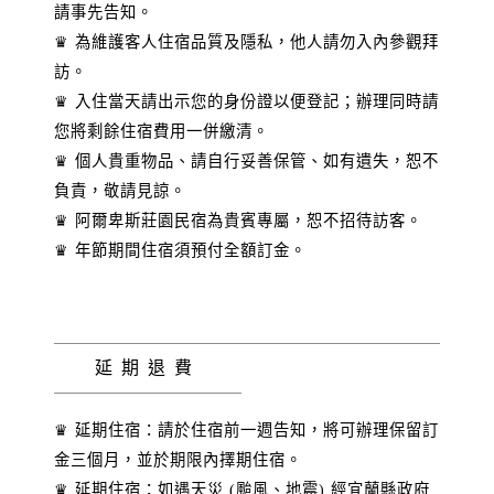
請事先告知。
♛ 為維護客人住宿品質及隱私，他人請勿入內參觀拜
訪。
♛ 入住當天請出示您的身份證以便登記；辦理同時請
您將剩餘住宿費用一併繳清。
♛ 個人貴重物品、請自行妥善保管、如有遺失，恕不
負責，敬請見諒。
♛ 阿爾卑斯莊園民宿為貴賓專屬，恕不招待訪客。
♛ 年節期間住宿須預付全額訂金。
延期退費
♛ 延期住宿：請於住宿前一週告知，將可辦理保留訂
金三個月，並於期限內擇期住宿。
♛ 延期住宿：如遇天災 (颱風、地震) 經宜蘭縣政府